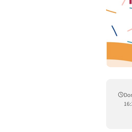
Don
16: