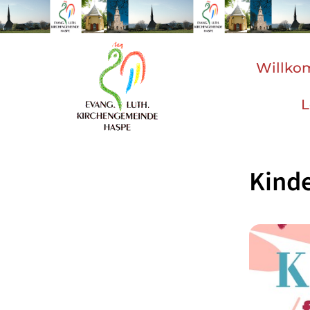
Willk
L
Kind