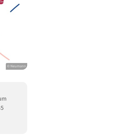
© Neumann
rum
35