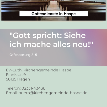
"Gott spricht: Siehe
ich mache alles neu!"
Offenbarung 21,5
Ev.-Luth. Kirchengemeinde Haspe
Frankstr. 9
58135 Hagen
Telefon: 02331-43438
Email: buero@kirchengemeinde-haspe.de