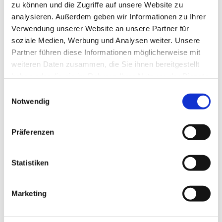
zu können und die Zugriffe auf unsere Website zu
Öffnungszeiten tägich
analysieren. Außerdem geben wir Informationen zu Ihrer
montags – freitags: 8:00 – 16:00 Uhr
Verwendung unserer Website an unsere Partner für
und nach Vereinbarung – auch an einem
soziale Medien, Werbung und Analysen weiter. Unsere
anderen Ort- möglich
Partner führen diese Informationen möglicherweise mit
weiteren Daten zusammen, die Sie ihnen bereitgestellt
haben oder die sie im Rahmen Ihrer Nutzung der Dienste
gesammelt haben.
Einwilligungsauswahl
Notwendig
Präferenzen
Statistiken
Marketing