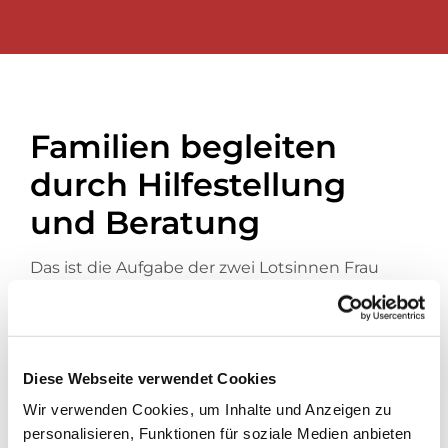
Familien begleiten
durch Hilfestellung
und Beratung
Das ist die Aufgabe der zwei Lotsinnen Frau
Irnig und Frau Klein, die in ihrem Büro in der
Frankstraße 7
58135 Hagen-Haspe
Tel.: 02331 48 45 320
familienbegleitung-haspe@gmx.de
Diese Webseite verwendet Cookies
stadtteil-buero-haspe@gmx.de
Wir verwenden Cookies, um Inhalte und Anzeigen zu
ansprechbar sind.
personalisieren, Funktionen für soziale Medien anbieten
Am besten mit Terminvereinbarung.