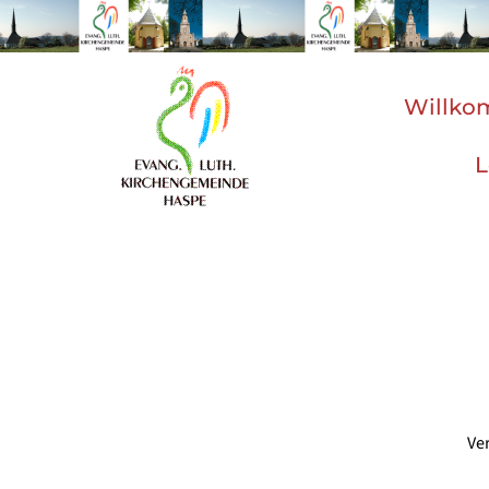
Willk
L
Ve