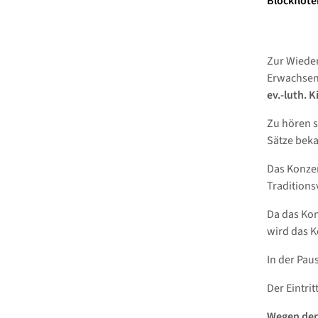
Blockflöte
Zur Wiede
Erwachse
ev.-luth. 
Zu hören si
Sätze bek
Das Konzer
Traditions
Da das Kon
wird das K
In der Pau
Der Eintrit
Wegen der