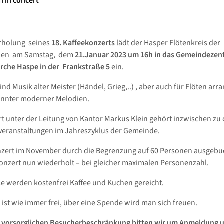
n in concert
rholung seines
18. Kaffeekonzerts
lädt der Hasper Flötenkreis der
nen am Samstag, dem
21.Januar 2023 um 16h in das Gemeindezen
Kirche Haspe in der Frankstraße 5
ein.
nd Musik alter Meister (Händel, Grieg,..) , aber auch für Flöten arra
annter moderner Melodien.
t unter der Leitung von Kantor Markus Klein gehört inzwischen zu
veranstaltungen im Jahreszyklus der Gemeinde.
zert im November durch die Begrenzung auf 60 Personen ausgebuc
onzert nun wiederholt – bei gleicher maximalen Personenzahl.
se werden kostenfrei Kaffee und Kuchen gereicht.
t ist wie immer frei, über eine Spende wird man sich freuen.
 vorsorglichen Besucherbeschränkung bitten wir um Anmeldung u