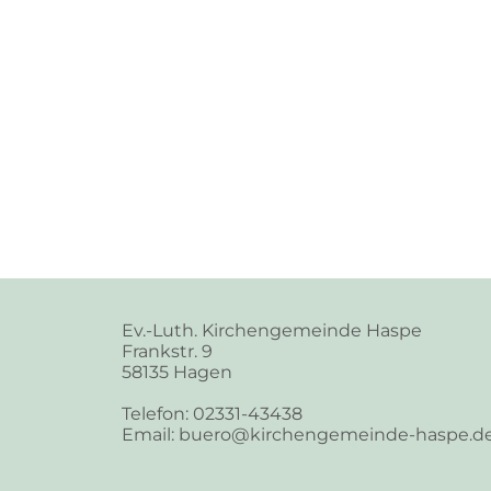
Ev.-Luth. Kirchengemeinde Haspe
Frankstr. 9
58135 Hagen
Telefon: 02331-43438
Email: buero@kirchengemeinde-haspe.d