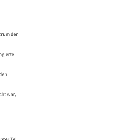
trum der
ngierte
 den
ht war,
nter Tel