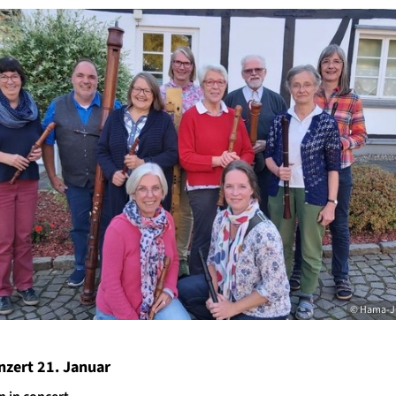
© Hama-Jü
nzert 21. Januar