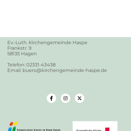
Ev.-Luth. Kirchengemeinde Haspe
Frankstr. 9
58135 Hagen
Telefon: 02331-43438
Email: buero@kirchengemeinde-haspe.de