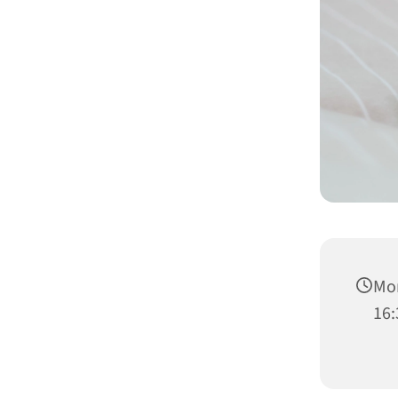
Mon
16: