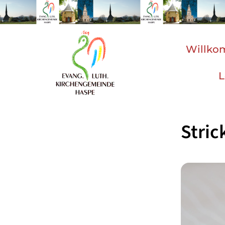
Willk
L
Stric