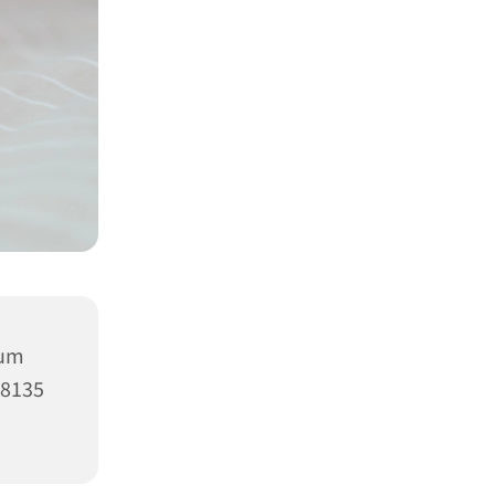
rum
58135