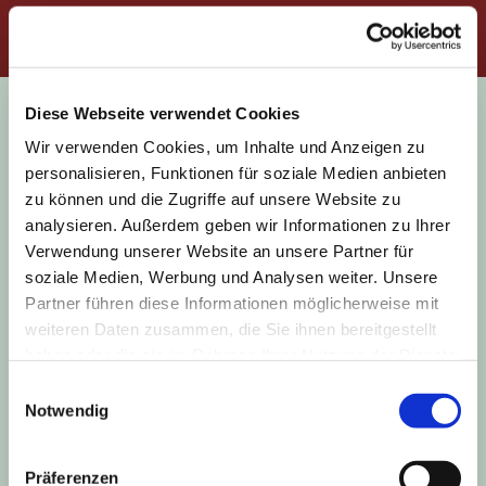
Diese Webseite verwendet Cookies
Wir verwenden Cookies, um Inhalte und Anzeigen zu
personalisieren, Funktionen für soziale Medien anbieten
Es gibt verschiedenen Krabbelgruppen in
zu können und die Zugriffe auf unsere Website zu
unserer Gemeinde, die sich am
analysieren. Außerdem geben wir Informationen zu Ihrer
Donnerstag Vormittag,
Donnerstag Nachmittag und
Verwendung unserer Website an unsere Partner für
Freitag Vormittag
soziale Medien, Werbung und Analysen weiter. Unsere
Partner führen diese Informationen möglicherweise mit
Da die Räumlichkeiten begrenzt sind, sind die
weiteren Daten zusammen, die Sie ihnen bereitgestellt
Krabbelgruppen auf eine kleine Anzahl von
Teilnehmenden beschränkt.
haben oder die sie im Rahmen Ihrer Nutzung der Dienste
Zur Kontaktaufnahme wenden Sie sich bitte an
gesammelt haben.
Einwilligungsauswahl
unserem Küster unter 463551‬.
Notwendig
Präferenzen