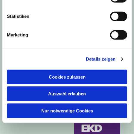
Ev.-Luth. Kirchengemeinde Haspe
Frankstr. 9
Statistiken
58135 Hagen
Telefon: 02331-43438
Marketing
Email: buero@kirchengemeinde-haspe.de
Details zeigen
Cookies zulassen
Auswahl erlauben
Nur notwendige Cookies