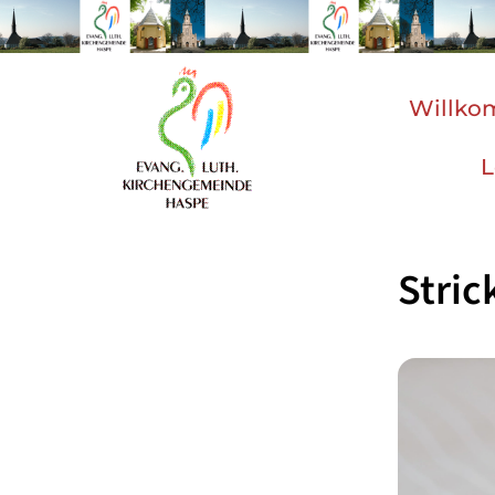
Willk
L
Stric