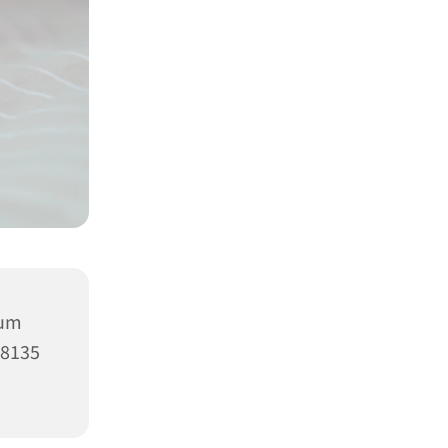
rum
58135