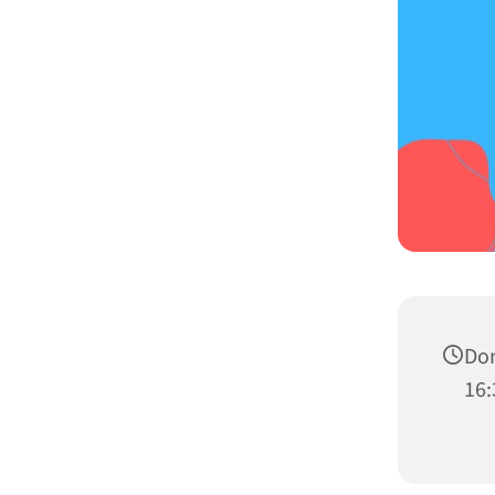
Don
16: