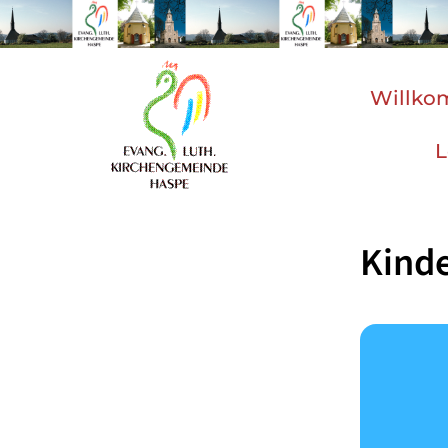
Willk
L
Kind