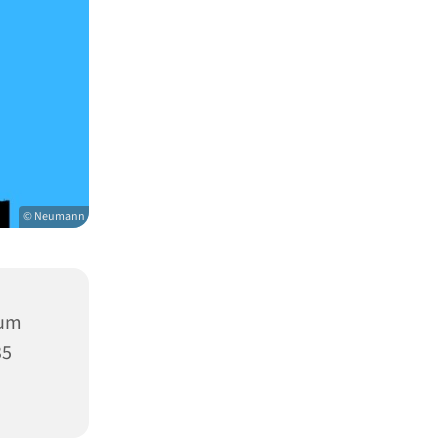
© Neumann
rum
35