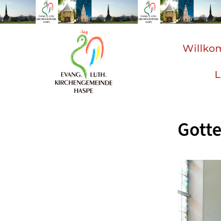
Willk
L
Gotte