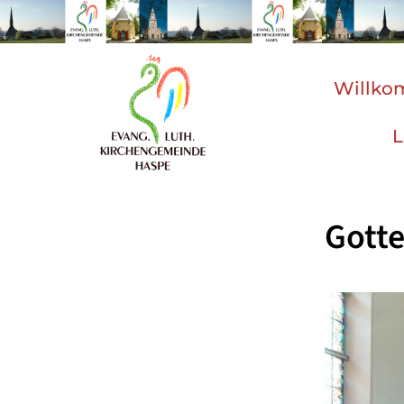
Willk
L
Gotte