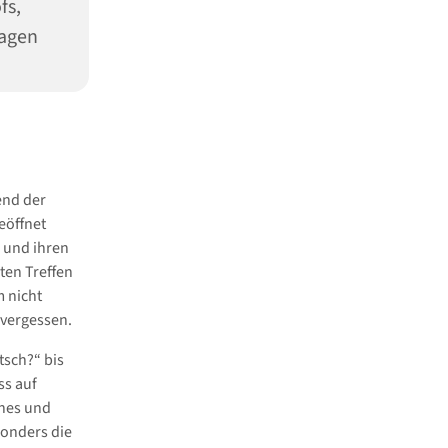
fs,
Hagen
end der
eöffnet
 und ihren
ten Treffen
 nicht
 vergessen.
tsch?“ bis
ss auf
ches und
sonders die