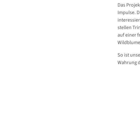
Das Projek
Impulse. D
interessie
stellen Tr
auf einer 
Wildblume
So ist uns
Wahrung d