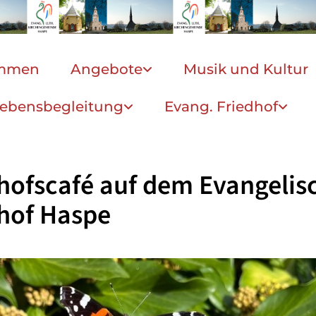
ommen
Angebote
Musik und Kultur
ebensbegleitung
Evang. Friedhof
hofscafé auf dem Evangelis
hof Haspe