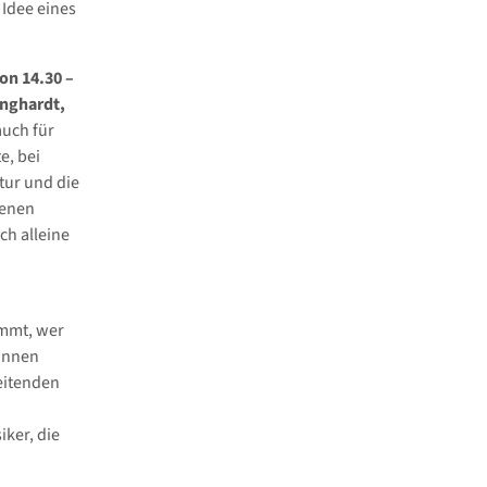
Idee eines
on 14.30 –
inghardt,
auch für
e, bei
tur und die
benen
ch alleine
ommt, wer
*innen
eitenden
ker, die