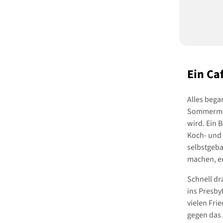
Ein Ca
Alles bega
Sommermon
wird. Ein 
Koch- und 
selbstgeba
machen, er
Schnell dr
ins Presby
vielen Fri
gegen das 