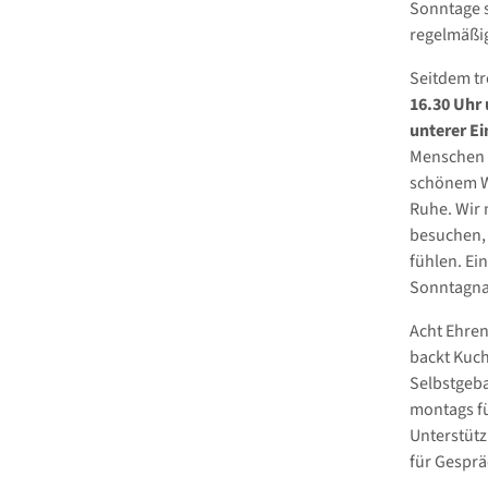
Sonntage s
regelmäßig
Seitdem tr
16.30 Uhr
unterer Ei
Menschen m
schönem We
Ruhe. Wir 
besuchen, 
fühlen. Ei
Sonntagnach
Acht Ehren
backt Kuch
Selbstgeba
montags fü
Unterstüt
für Gesprä