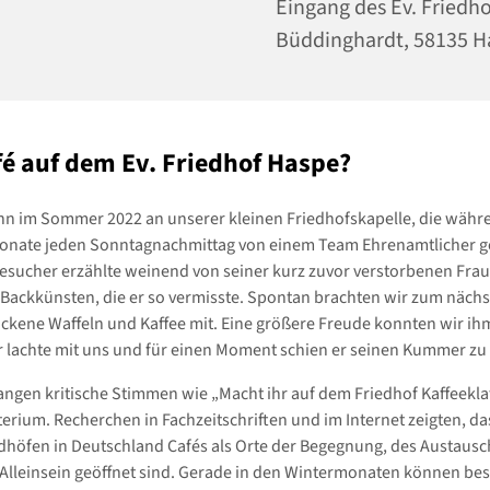
Eingang des Ev. Friedho
Büddinghardt, 58135 
fé auf dem Ev. Friedhof Haspe?
nn im Sommer 2022 an unserer kleinen Friedhofskapelle, die währ
ate jeden Sonntagnachmittag von einem Team Ehrenamtlicher g
Besucher erzählte weinend von seiner kurz zuvor verstorbenen Frau
Backkünsten, die er so vermisste. Spontan brachten wir zum nächs
ckene Waffeln und Kaffee mit. Eine größere Freude konnten wir ihm
 lachte mit uns und für einen Moment schien er seinen Kummer zu
angen kritische Stimmen wie „Macht ihr auf dem Friedhof Kaffeekla
terium. Recherchen in Fachzeitschriften und im Internet zeigten, da
edhöfen in Deutschland Cafés als Orte der Begegnung, des Austaus
Alleinsein geöffnet sind. Gerade in den Wintermonaten können be