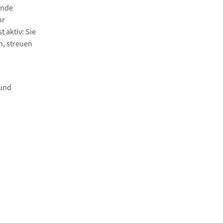
ende
hr
 aktiv: Sie
h, streuen
 und