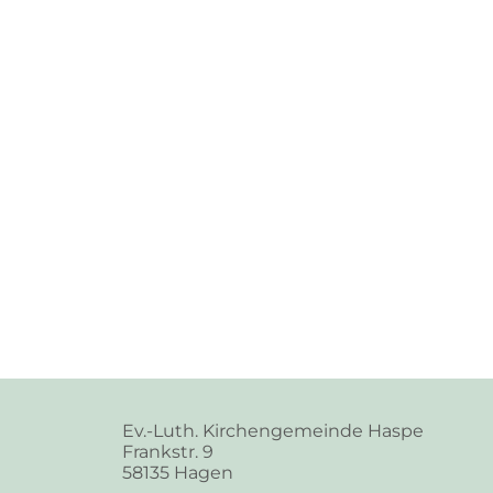
Ev.-Luth. Kirchengemeinde Haspe
Frankstr. 9
58135 Hagen