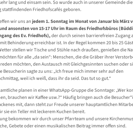
ehr lang und einsam sein. So wurde auch in unserer Gemeinde die 
 stattfindenden Friedhofscafés geboren.
effen wir uns an
jedem 1. Sonntag im Monat von Januar bis März v
 und ansonsten von 15-17 Uhr im Raum des Friedhofsbüros (Büdd
ngang des Ev. Friedhofs),
der durch seinen barrierefreien Zugang 
it Behinderung erreichbar ist. In der Regel kommen 20 bis 25 Gäst
tter stellen wir Tische und Stühle nach draußen, genießen die Na
möchten für alle „da sein“: Menschen, die die Gräber ihrer Verstor
reden möchten, den Austausch mit Gleichgesinnten suchen oder si
ne Besucherin sagte zu uns: „Ich freue mich immer sehr auf den
mittag, weil ich weiß, dass ihr da seid. Das tut so gut.“
amtliche planen in einer WhatsApp-Gruppe die Sonntage: „Wer k
en, brauchen wir Kaffee usw.?“ Häufig bringen auch die Besucher
ckenes mit, dann steht zur Freude unserer hauptamtlichen Mitarb
r sie ein Teller mit leckerem Kuchen bereit.
zung bekommen wir durch unser Pfarrteam und unsere Kirchenmusi
che, Gebete oder einen musikalischen Beitrag immer offen sind.