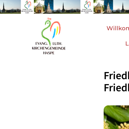
Willk
L
Fried
Fried