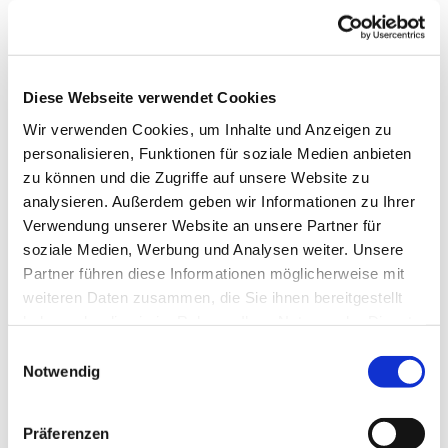
etwas 19.00 Uhr erfolgt ein Vortrag mit dem
Fledermausexperten der Biologischen Station Hagen.
Anschließend erkunden wir die "Welt der Fledermaus"
auf unserem Friedhof.
Diese Webseite verwendet Cookies
Wegen des Grillens wird um Anmeldung gebeten.
Hier
Wir verwenden Cookies, um Inhalte und Anzeigen zu
anmelden!
personalisieren, Funktionen für soziale Medien anbieten
zu können und die Zugriffe auf unsere Website zu
analysieren. Außerdem geben wir Informationen zu Ihrer
Verwendung unserer Website an unsere Partner für
soziale Medien, Werbung und Analysen weiter. Unsere
Partner führen diese Informationen möglicherweise mit
weiteren Daten zusammen, die Sie ihnen bereitgestellt
Dies könnte Sie auch
haben oder die sie im Rahmen Ihrer Nutzung der Dienste
interessieren
gesammelt haben.
Einwilligungsauswahl
Notwendig
Präferenzen