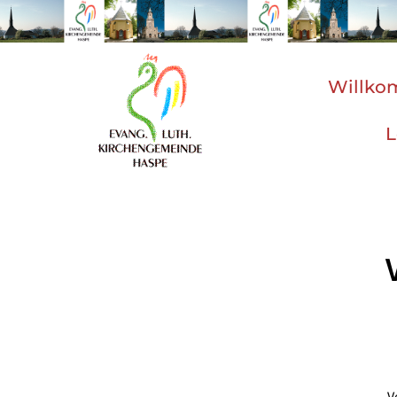
Willk
L