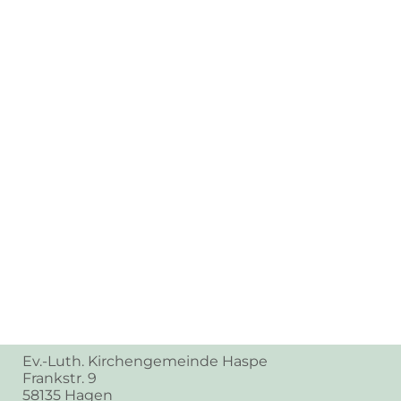
Ev.-Luth. Kirchengemeinde Haspe
Frankstr. 9
58135 Hagen