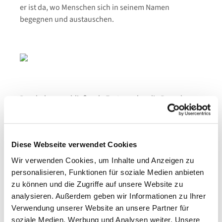
er ist da, wo Menschen sich in seinem Namen
begegnen und austauschen.
Durch das anschließende Fest wurden die Besucher
von einem Phantomimen begleitet, der die einzelnen
Veranstaltungspunkte - ohne gesprochenes Wort -
ankündigte.
Diese Webseite verwendet Cookies
Wir verwenden Cookies, um Inhalte und Anzeigen zu
personalisieren, Funktionen für soziale Medien anbieten
In einem bunten Fest rund ums Gemeindehaus
zu können und die Zugriffe auf unsere Website zu
genossen viele Besucher den herrlichen Sonnentage.
analysieren. Außerdem geben wir Informationen zu Ihrer
Die Evang.-Luth. Kirchengemeinde Haspe hatte alle
Verwendung unserer Website an unsere Partner für
Besucher zu Speis und Trank eingeladen.
soziale Medien, Werbung und Analysen weiter. Unsere