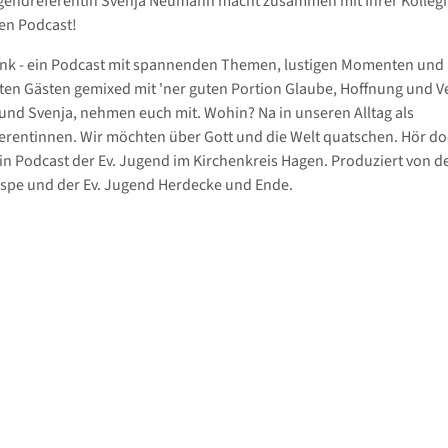
gendreferentin Svenja Neumann macht zusammen mit Ihrer Kollegi
en Podcast!
ank - ein Podcast mit spannenden Themen, lustigen Momenten und
ten Gästen gemixed mit 'ner guten Portion Glaube, Hoffnung und V
 und Svenja, nehmen euch mit. Wohin? Na in unseren Alltag als
rentinnen. Wir möchten über Gott und die Welt quatschen. Hör do
Ein Podcast der Ev. Jugend im Kirchenkreis Hagen. Produziert von de
spe und der Ev. Jugend Herdecke und Ende.