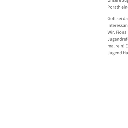
Unsere Ju
Porath ein
Gott sei d
interessan
Wir, Fiona
Jugendrefe
mal rein! 
Jugend Ha