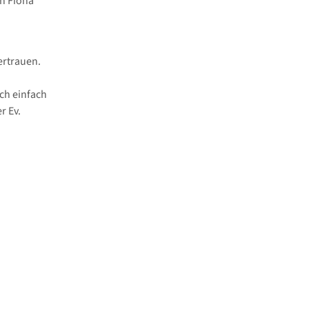
n Fiona
ertrauen.
ch einfach
r Ev.