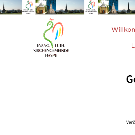
Willk
L
G
Verö