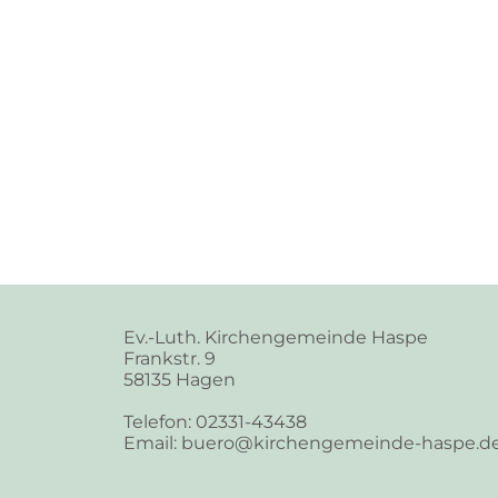
Ev.-Luth. Kirchengemeinde Haspe
Frankstr. 9
58135 Hagen
Telefon: 02331-43438
Email: buero@kirchengemeinde-haspe.d