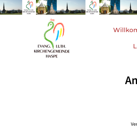
Willk
L
An
Ve