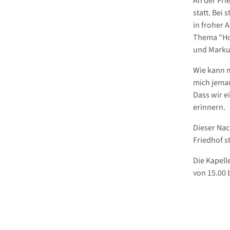
An der Fri
statt. Bei
in froher 
Thema "Hof
und Markus
Wie kann m
mich jeman
Dass wir e
erinnern.
Dieser Nac
Friedhof s
Die Kapell
von 15.00 b