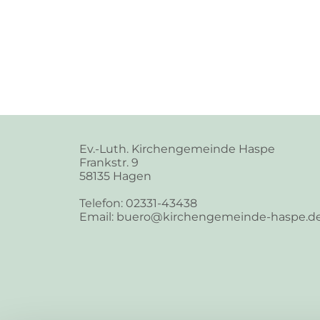
Ev.-Luth. Kirchengemeinde Haspe
Frankstr. 9
58135 Hagen
Telefon: 02331-43438
Email: buero@kirchengemeinde-haspe.d