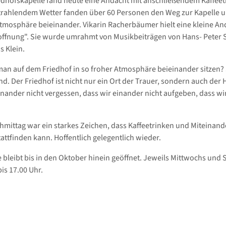
edhofskapelle fand heute eine Andacht mit anschließendem Kaffeet
 strahlendem Wetter fanden über 60 Personen den Weg zur Kapelle 
Atmosphäre beieinander. Vikarin Racherbäumer hielt eine kleine A
fnung". Sie wurde umrahmt von Musikbeiträgen von Hans- Peter 
 Klein.
an auf dem Friedhof in so froher Atmosphäre beieinander sitzen? 
d. Der Friedhof ist nicht nur ein Ort der Trauer, sondern auch der 
inander nicht vergessen, dass wir einander nicht aufgeben, dass wi
hmittag war ein starkes Zeichen, dass Kaffeetrinken und Miteinan
tattfinden kann. Hoffentlich gelegentlich wieder.
e bleibt bis in den Oktober hinein geöffnet. Jeweils Mittwochs und
is 17.00 Uhr.