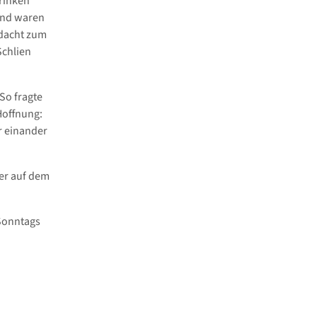
rinken
und waren
ndacht zum
Schlien
So fragte
Hoffnung:
r einander
der auf dem
 Sonntags