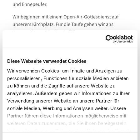
und Ennepeufer.
Wir beginnen mit einem Open-Air-Gottesdienst auf
unserem Kirchplatz. Für die Taufe gehen wir ans
Ennepeufer und taufen in Kleingruppen.
Anschließend laden wir zu einem Fest mit Speisen,
Getränken und Hüpfburg am
Diese Webseite verwendet Cookies
Gemeindezentrum ein.
Wir verwenden Cookies, um Inhalte und Anzeigen zu
Melden Sie sich gerne direkt
hier
online an oder
personalisieren, Funktionen für soziale Medien anbieten
kontaktieren Sie bei Fragen unsere Pfarrerinnen,
zu können und die Zugriffe auf unsere Website zu
unsern Pfarrer oder unser Gemeindebüro.
analysieren. Außerdem geben wir Informationen zu Ihrer
Verwendung unserer Website an unsere Partner für
Wir freuen uns darauf mit Ihnen Taufe zu feiern!
soziale Medien, Werbung und Analysen weiter. Unsere
Partner führen diese Informationen möglicherweise mit
weiteren Daten zusammen, die Sie ihnen bereitgestellt
haben oder die sie im Rahmen Ihrer Nutzung der Dienste
gesammelt haben.