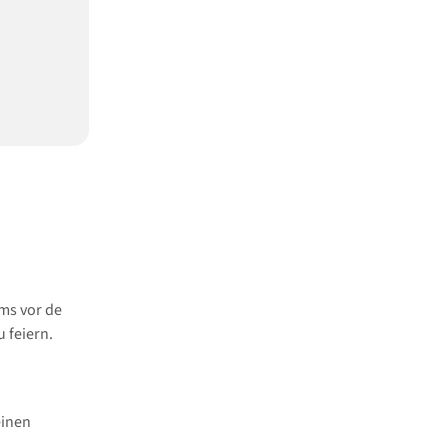
ms vor de
 feiern.
einen