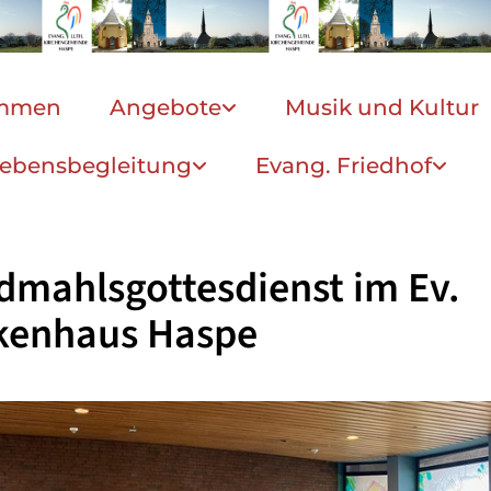
ommen
Angebote
Musik und Kultur
ebensbegleitung
Evang. Friedhof
mahlsgottesdienst im Ev.
kenhaus Haspe