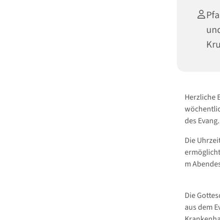
Pfa
und
Kru
Herzliche
wöchentlic
des Evang
Die Uhrzei
ermöglicht
m Abendes
Die Gottes
aus dem Ev
Krankenhau