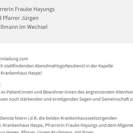
rrerin Frauke Hayungs
 Pfarrer Jürgen
llmann im Wechsel
 Einladung zum
h stattfindenden Abendmahlsgottesdienst in der Kapelle
. Krankenhaus Haspe!
t
 es Patient:innen und Bewohner:innen des angrenzenden Altenhei
sen noch stärkenden und ermtigenden Segen und Gemeinschaft zu
dienste feiern i.d.R. die beiden Krankenhausseelsorgenden
. Krankenhaus Haspe, Pfrarrerin Frauke Hayungs und dem Allgem
s Hagen, Pfarrer Jürgen Krullmann, mit Ihnen.