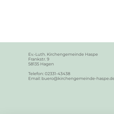
Ev.-Luth. Kirchengemeinde Haspe
Frankstr. 9
58135 Hagen
Telefon: 02331-43438
Email: buero@kirchengemeinde-haspe.d