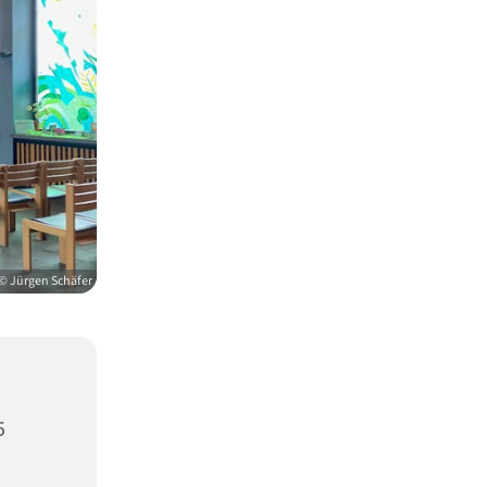
© Jürgen Schäfer
5