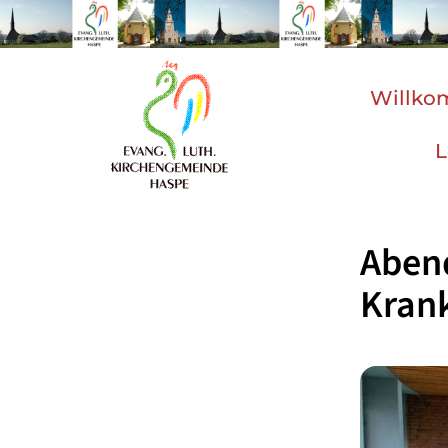
Willk
L
Abend
Kran