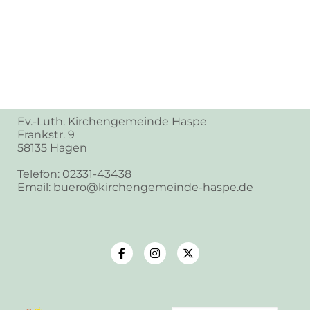
Ev.-Luth. Kirchengemeinde Haspe
Frankstr. 9
58135 Hagen
Telefon: 02331-43438
Email: buero@kirchengemeinde-haspe.de