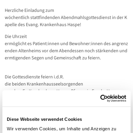
Herzliche Einladung zum
wöchentlich stattfindenden Abendmahlsgottesdienst in der K
apelle des Evang. Krankenhaus Haspe!
Die Uhrzeit
ermöglicht es Patient:innen und Bewohner:innen des angrenz
enden Altenheims vor dem Abendessen noch stärkenden und
ermtigenden Segen und Gemeinschaft zu feiern.
Die Gottesdienste feiern i.d.R.
die beiden Krankenhausseelsorgenden
aus dem Ev. Krankenhaus Haspe, Pfrarrerin Frauke Hayungs
und dem Allgemeinen Krankenhaus Hagen, Pfarrer Jürgen
Krullmann, mit Ihnen.
Diese Webseite verwendet Cookies
Wie gewohnt findet auch eine Audio- und Video-
Wir verwenden Cookies, um Inhalte und Anzeigen zu