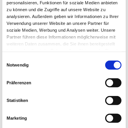
Übertragung in die Zimmer statt.
personalisieren, Funktionen für soziale Medien anbieten
zu können und die Zugriffe auf unsere Website zu
analysieren. Außerdem geben wir Informationen zu Ihrer
Verwendung unserer Website an unsere Partner für
soziale Medien, Werbung und Analysen weiter. Unsere
Partner führen diese Informationen möglicherweise mit
weiteren Daten zusammen, die Sie ihnen bereitgestellt
haben oder die sie im Rahmen Ihrer Nutzung der Dienste
gesammelt haben.
Einwilligungsauswahl
Notwendig
Präferenzen
Statistiken
Marketing