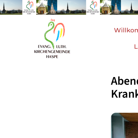
Willk
L
Abend
Kran