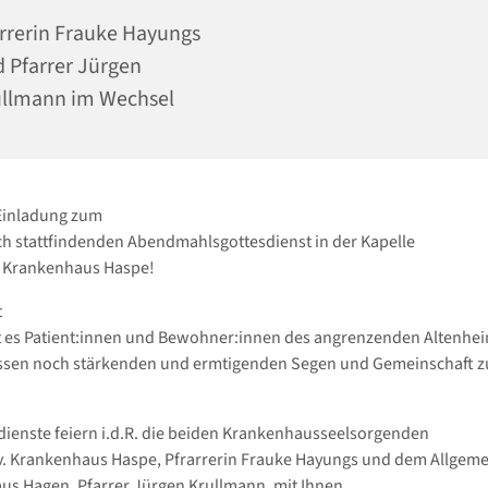
rrerin Frauke Hayungs
 Pfarrer Jürgen
llmann im Wechsel
 Einladung zum
h stattfindenden Abendmahlsgottesdienst in der Kapelle
. Krankenhaus Haspe!
t
 es Patient:innen und Bewohner:innen des angrenzenden Altenhei
sen noch stärkenden und ermtigenden Segen und Gemeinschaft zu
dienste feiern i.d.R. die beiden Krankenhausseelsorgenden
. Krankenhaus Haspe, Pfrarrerin Frauke Hayungs und dem Allgem
s Hagen, Pfarrer Jürgen Krullmann, mit Ihnen.