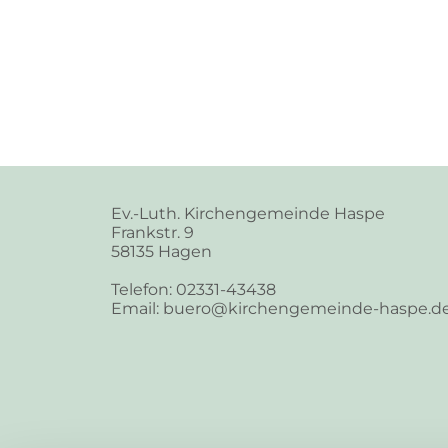
Ev.-Luth. Kirchengemeinde Haspe
Frankstr. 9
58135 Hagen
Telefon: 02331-43438
Email: buero@kirchengemeinde-haspe.d