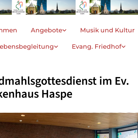
ommen
Angebote
Musik und Kultur
ebensbegleitung
Evang. Friedhof
mahlsgottesdienst im Ev.
kenhaus Haspe