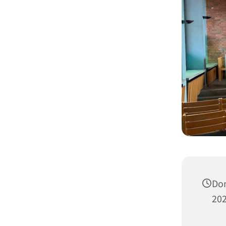
Don
202