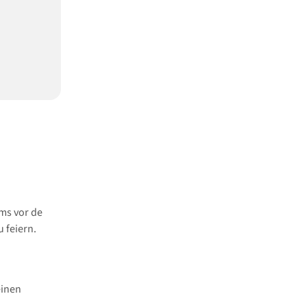
ms vor de
 feiern.
einen