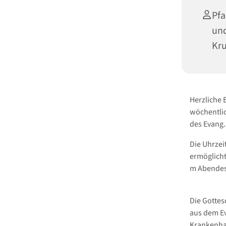
Pfa
und
Kru
Herzliche
wöchentlic
des Evang
Die Uhrzei
ermöglicht
m Abendes
Die Gottes
aus dem Ev
Krankenhau