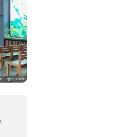
© Jürgen Schäfer
5