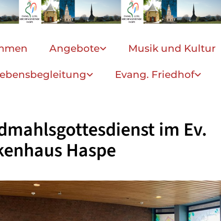
ommen
Angebote
Musik und Kultur
ebensbegleitung
Evang. Friedhof
mahlsgottesdienst im Ev.
kenhaus Haspe