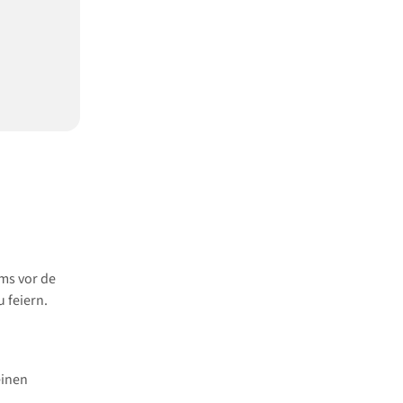
ms vor de
 feiern.
einen