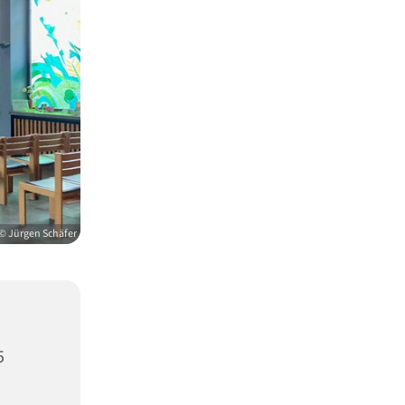
© Jürgen Schäfer
5