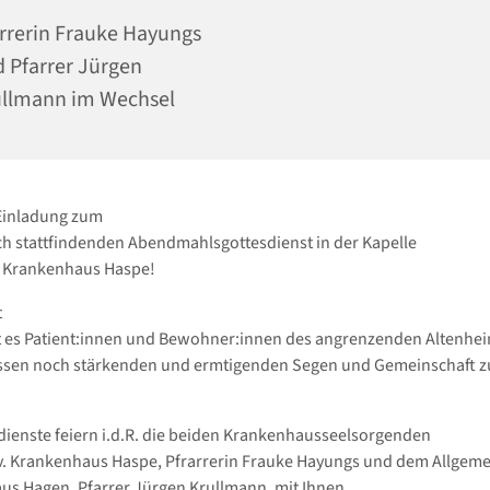
rrerin Frauke Hayungs
 Pfarrer Jürgen
llmann im Wechsel
 Einladung zum
h stattfindenden Abendmahlsgottesdienst in der Kapelle
. Krankenhaus Haspe!
t
 es Patient:innen und Bewohner:innen des angrenzenden Altenhei
sen noch stärkenden und ermtigenden Segen und Gemeinschaft zu
dienste feiern i.d.R. die beiden Krankenhausseelsorgenden
. Krankenhaus Haspe, Pfrarrerin Frauke Hayungs und dem Allgem
s Hagen, Pfarrer Jürgen Krullmann, mit Ihnen.