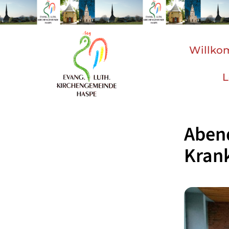
Willk
L
Abend
Kran