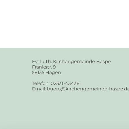
Ev.-Luth. Kirchengemeinde Haspe
Frankstr. 9
58135 Hagen
Telefon: 02331-43438
Email: buero@kirchengemeinde-haspe.d