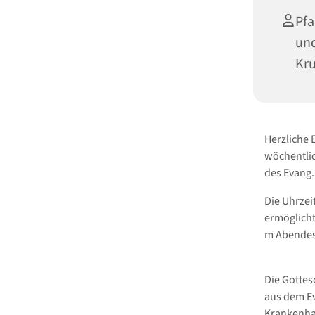
Pfa
und
Kru
Herzliche
wöchentlic
des Evang
Die Uhrzei
ermöglicht
m Abendes
Die Gottes
aus dem Ev
Krankenhau