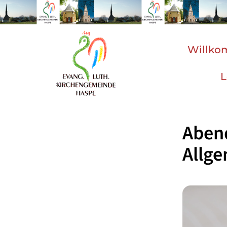
Willk
L
Aben
Allg