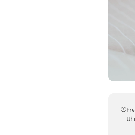
Fre
Uh