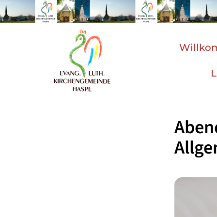
Willk
L
Aben
Allg