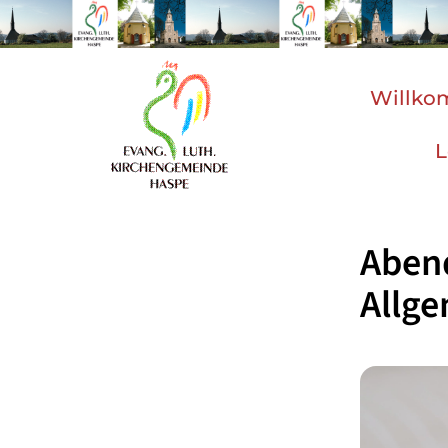
Willk
L
Aben
Allg