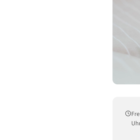
Fre
Uh