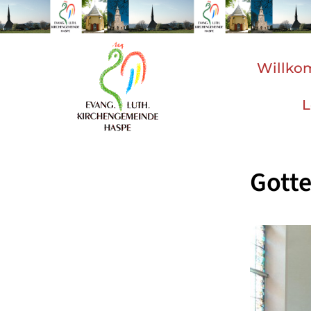
Willk
L
Gotte