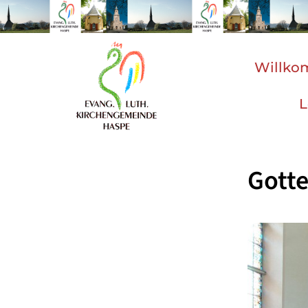
Willk
L
Gotte