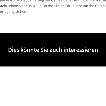
ht es los bei der Sanierung des Gemeindehauses in der Frankstras
steht, ebenso der Bauzaun, so dass keine Parkplätze um das Geme
erfügung stehen.
Dies könnte Sie auch interessieren