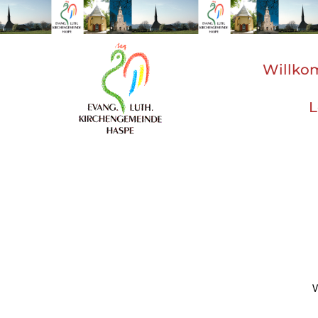
Willk
L
V