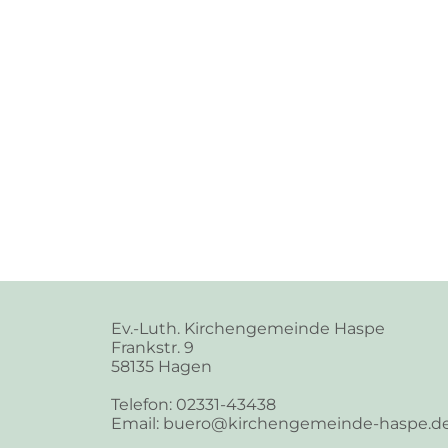
Ev.-Luth. Kirchengemeinde Haspe
Frankstr. 9
58135 Hagen
Telefon: 02331-43438
Email: buero@kirchengemeinde-haspe.d