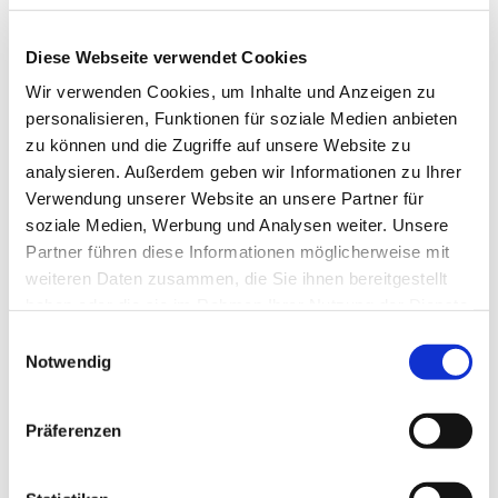
Das alles mit gebührendem Abstand und mit
Diese Webseite verwendet Cookies
Maskenpflicht.
Wir verwenden Cookies, um Inhalte und Anzeigen zu
personalisieren, Funktionen für soziale Medien anbieten
zu können und die Zugriffe auf unsere Website zu
analysieren. Außerdem geben wir Informationen zu Ihrer
Verwendung unserer Website an unsere Partner für
soziale Medien, Werbung und Analysen weiter. Unsere
Dies könnte Sie auch
Partner führen diese Informationen möglicherweise mit
interessieren
weiteren Daten zusammen, die Sie ihnen bereitgestellt
haben oder die sie im Rahmen Ihrer Nutzung der Dienste
gesammelt haben.
Einwilligungsauswahl
Notwendig
Präferenzen