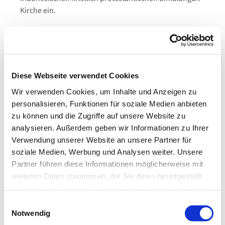
Kirche ein.
Begrüßen Sie mit uns die indonesische Pfarrerin Nina
Meida Saragih, die für ein Jahr im Kirchenkreis Hagen
leben und arbeiten wird.
Superintendent Henning Waskönig wird ebenfalls da
Diese Webseite verwendet Cookies
sein, um sie für Ihren Dienst zu segnen.
Wir verwenden Cookies, um Inhalte und Anzeigen zu
personalisieren, Funktionen für soziale Medien anbieten
Begeben Sie sich mit uns auf einen wunderbaren
zu können und die Zugriffe auf unsere Website zu
Streifzug durch die Partnerschaft und lassen Sie uns
analysieren. Außerdem geben wir Informationen zu Ihrer
die Verbundenheit feiern.
Verwendung unserer Website an unsere Partner für
soziale Medien, Werbung und Analysen weiter. Unsere
Partner führen diese Informationen möglicherweise mit
weiteren Daten zusammen, die Sie ihnen bereitgestellt
haben oder die sie im Rahmen Ihrer Nutzung der Dienste
gesammelt haben.
Einwilligungsauswahl
Dies könnte Sie auch
Notwendig