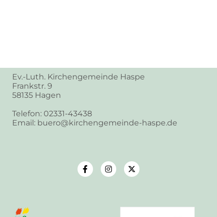
Ev.-Luth. Kirchengemeinde Haspe
Frankstr. 9
58135 Hagen
Telefon: 02331-43438
Email: buero@kirchengemeinde-haspe.de