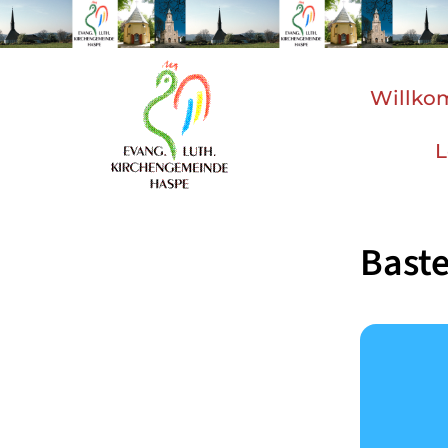
Willk
L
Bast