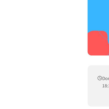
Don
18: