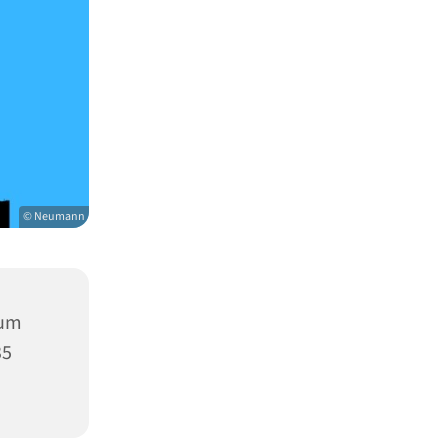
© Neumann
rum
35