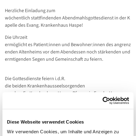
Herzliche Einladung zum
wöchentlich stattfindenden Abendmahlsgottesdienst in der K
apelle des Evang. Krankenhaus Haspe!
Die Uhrzeit
ermöglicht es Patient:innen und Bewohner:innen des angrenz
enden Altenheims vor dem Abendessen noch stärkenden und
ermtigenden Segen und Gemeinschaft zu feiern.
Die Gottesdienste feiern i.d.R.
die beiden Krankenhausseelsorgenden
aus dem Ev. Krankenhaus Haspe, Pfrarrerin Frauke Hayungs
und dem Allgemeinen Krankenhaus Hagen, Pfarrer Jürgen
Krullmann, mit Ihnen.
Diese Webseite verwendet Cookies
Wie gewohnt findet auch eine Audio- und Video-
Wir verwenden Cookies, um Inhalte und Anzeigen zu