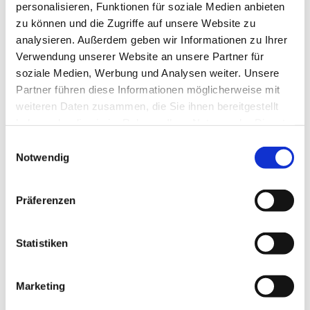
Übertragung in die Zimmer statt.
personalisieren, Funktionen für soziale Medien anbieten
zu können und die Zugriffe auf unsere Website zu
analysieren. Außerdem geben wir Informationen zu Ihrer
Verwendung unserer Website an unsere Partner für
soziale Medien, Werbung und Analysen weiter. Unsere
Partner führen diese Informationen möglicherweise mit
weiteren Daten zusammen, die Sie ihnen bereitgestellt
haben oder die sie im Rahmen Ihrer Nutzung der Dienste
gesammelt haben.
Einwilligungsauswahl
Notwendig
Präferenzen
Statistiken
Marketing