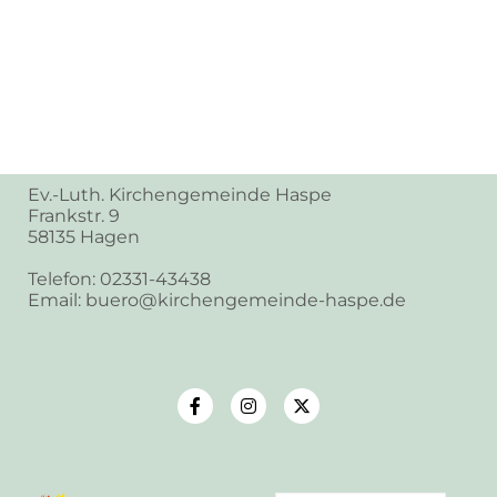
Ev.-Luth. Kirchengemeinde Haspe
Frankstr. 9
58135 Hagen
Telefon: 02331-43438
Email: buero@kirchengemeinde-haspe.de