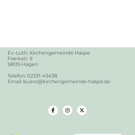
Ev.-Luth. Kirchengemeinde Haspe
Frankstr. 9
58135 Hagen
Telefon: 02331-43438
Email: buero@kirchengemeinde-haspe.de