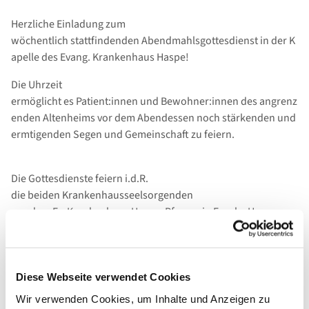
Herzliche Einladung zum
wöchentlich stattfindenden Abendmahlsgottesdienst in der K
apelle des Evang. Krankenhaus Haspe!
Die Uhrzeit
ermöglicht es Patient:innen und Bewohner:innen des angrenz
enden Altenheims vor dem Abendessen noch stärkenden und
ermtigenden Segen und Gemeinschaft zu feiern.
Die Gottesdienste feiern i.d.R.
die beiden Krankenhausseelsorgenden
aus dem Ev. Krankenhaus Haspe, Pfrarrerin Frauke Hayungs
und dem Allgemeinen Krankenhaus Hagen, Pfarrer Jürgen
Krullmann, mit Ihnen.
Diese Webseite verwendet Cookies
Wie gewohnt findet auch eine Audio- und Video-
Wir verwenden Cookies, um Inhalte und Anzeigen zu