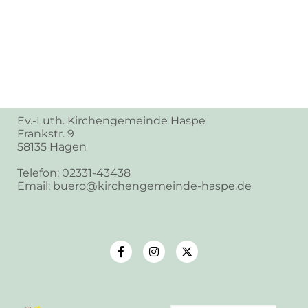
Ev.-Luth. Kirchengemeinde Haspe
Frankstr. 9
58135 Hagen
Telefon: 02331-43438
Email: buero@kirchengemeinde-haspe.de