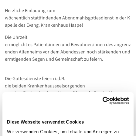
Herzliche Einladung zum
wöchentlich stattfindenden Abendmahlsgottesdienst in der K
apelle des Evang. Krankenhaus Haspe!
Die Uhrzeit
ermöglicht es Patient:innen und Bewohner:innen des angrenz
enden Altenheims vor dem Abendessen noch stärkenden und
ermtigenden Segen und Gemeinschaft zu feiern.
Die Gottesdienste feiern i.d.R.
die beiden Krankenhausseelsorgenden
aus dem Ev. Krankenhaus Haspe, Pfrarrerin Frauke Hayungs
und dem Allgemeinen Krankenhaus Hagen, Pfarrer Jürgen
Krullmann, mit Ihnen.
Diese Webseite verwendet Cookies
Wie gewohnt findet auch eine Audio- und Video-
Wir verwenden Cookies, um Inhalte und Anzeigen zu