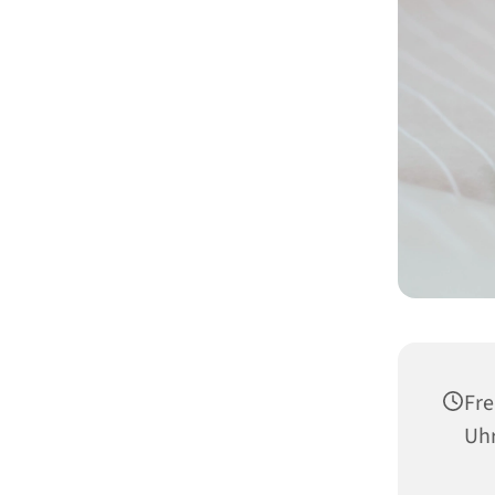
Fre
Uh