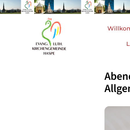
Willk
L
Aben
Allg