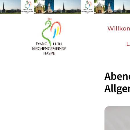
Willk
L
Aben
Allg