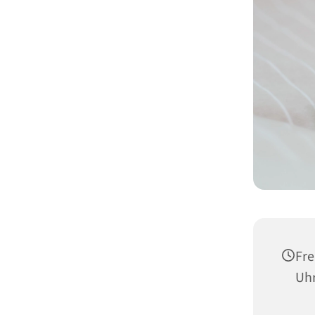
Fre
Uh