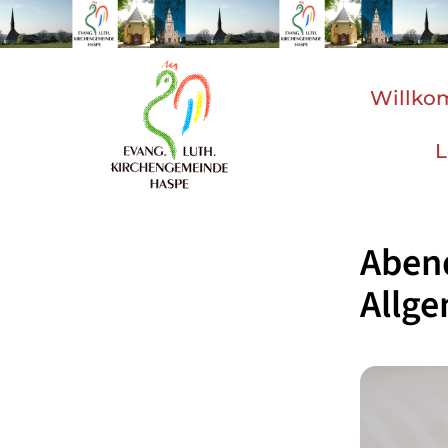
Willk
L
Aben
Allg