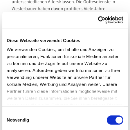
unterschiedlichen Altersklassen. Die Gottesdienste in
Westerbauer haben davon profitiert. Viele Jahre
gestaltete der Chor am zweiten Weihnachtsfeiertag
einen musikalischen Weihnachtsgottesdienst. Er nahm
an Chorkonzerten teil und beeindruckte immer mit
einem schwungvollen Klang.
Diese Webseite verwendet Cookies
Inzwischen hat der Chor seinen Probenort im
Wir verwenden Cookies, um Inhalte und Anzeigen zu
neusanierten Gemeindezentrum Haspe gefunden.
personalisieren, Funktionen für soziale Medien anbieten
Jeweils donnerstags ist die Chorprobe. Neue
zu können und die Zugriffe auf unsere Website zu
Mitglieder sind herzlich willkommen!
analysieren. Außerdem geben wir Informationen zu Ihrer
Verwendung unserer Website an unsere Partner für
soziale Medien, Werbung und Analysen weiter. Unsere
Partner führen diese Informationen möglicherweise mit
weiteren Daten zusammen, die Sie ihnen bereitgestellt
haben oder die sie im Rahmen Ihrer Nutzung der Dienste
gesammelt haben.
Dies könnte Sie auch
Einwilligungsauswahl
Notwendig
interessieren